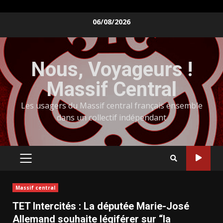
Skip
06/08/2026
to
content
Nous, Voyageurs !
Massif Central
Les usagers du Massif central français ensemble
dans un collectif indépendant
PRIMARY
MENU
Massif central
TET Intercités : La députée Marie-José
Allemand souhaite légiférer sur “la