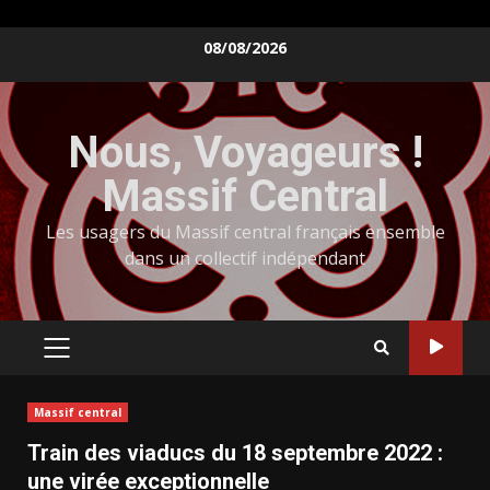
Skip
08/08/2026
to
content
Nous, Voyageurs !
Massif Central
Les usagers du Massif central français ensemble
dans un collectif indépendant
PRIMARY
MENU
Massif central
Train des viaducs du 18 septembre 2022 :
une virée exceptionnelle