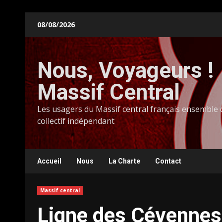
Skip
08/08/2026
to
content
Nous, Voyageurs !
Massif Central
Les usagers du Massif central français ensemble
collectif indépendant
Accueil
Nous
La Charte
Contact
Massif central
Ligne des Cévennes 