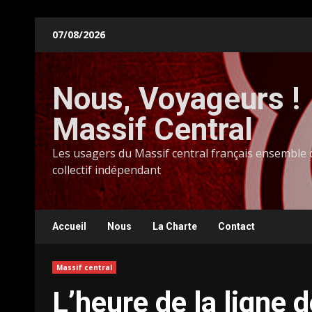
Skip
07/08/2026
to
content
Nous, Voyageurs !
Massif Central
Les usagers du Massif central français ensemble
collectif indépendant
Accueil
Nous
La Charte
Contact
Massif central
L’heure de la ligne