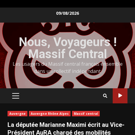
Skip
09/08/2026
to
content
Nous, Voyageurs !
Massif Central
Les usagers du Massif central français ensemble
dans un collectif indépendant
PRIMARY
MENU
Auvergne
Auvergne Rhône Alpes
Massif central
La députée Marianne Maximi écrit au Vice-
Président AuRA chargé des mobilités